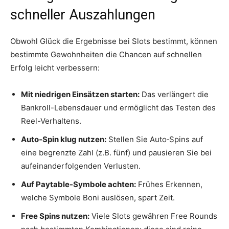
schneller Auszahlungen
Obwohl Glück die Ergebnisse bei Slots bestimmt, können
bestimmte Gewohnheiten die Chancen auf schnellen
Erfolg leicht verbessern:
Mit niedrigen Einsätzen starten:
Das verlängert die
Bankroll-Lebensdauer und ermöglicht das Testen des
Reel-Verhaltens.
Auto‑Spin klug nutzen:
Stellen Sie Auto‑Spins auf
eine begrenzte Zahl (z.B. fünf) und pausieren Sie bei
aufeinanderfolgenden Verlusten.
Auf Paytable-Symbole achten:
Frühes Erkennen,
welche Symbole Boni auslösen, spart Zeit.
Free Spins nutzen:
Viele Slots gewähren Free Rounds