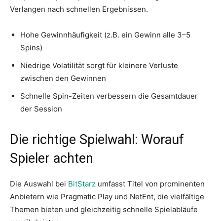
Verlangen nach schnellen Ergebnissen.
Hohe Gewinnhäufigkeit (z.B. ein Gewinn alle 3–5
Spins)
Niedrige Volatilität sorgt für kleinere Verluste
zwischen den Gewinnen
Schnelle Spin-Zeiten verbessern die Gesamtdauer
der Session
Die richtige Spielwahl: Worauf
Spieler achten
Die Auswahl bei
BitStarz
umfasst Titel von prominenten
Anbietern wie Pragmatic Play und NetEnt, die vielfältige
Themen bieten und gleichzeitig schnelle Spielabläufe