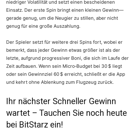
niedriger Volatilität und setzt einen bescheidenen
Einsatz. Der erste Spin bringt einen kleinen Gewinn—
gerade genug, um die Neugier zu stillen, aber nicht
genug für eine große Auszahlung.
Der Spieler setzt für weitere drei Spins fort, wobei er
bemerkt, dass jeder Gewinn etwas größer ist als der
letzte, aufgrund progressiver Boni, die sich im Laufe der
Zeit aufbauen. Wenn sein Micro‑Budget bei 30 $ liegt
oder sein Gewinnziel 60 $ erreicht, schließt er die App
und kehrt ohne Ablenkung zum Flugzeug zurück.
Ihr nächster Schneller Gewinn
wartet – Tauchen Sie noch heute
bei BitStarz ein!