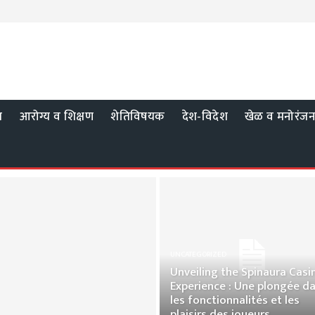
य
आरोग्य व शिक्षण
शेतिविषयक
देश-विदेश
खेळ व मनोरंज
UNCATEGORIZED
Unveiling the Spinaura Casi
Experience : Une plongée d
les fonctionnalités et les
plaisirs des joueurs