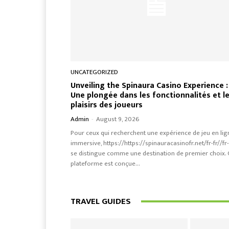
UNCATEGORIZED
Unveiling the Spinaura Casino Experience :
Une plongée dans les fonctionnalités et l
plaisirs des joueurs
Admin
-
August 9, 2026
Pour ceux qui recherchent une expérience de jeu en lig
immersive, https://https://spinauracasinofr.net/fr-fr//fr-
se distingue comme une destination de premier choix. 
plateforme est conçue...
TRAVEL GUIDES