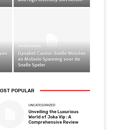
UNCATEGORIZED
 von
Dynabet Casino: Snelle Winsten
en Mobiele Spanning voor de
Snelle Speler
OST POPULAR
UNCATEGORIZED
Unveiling the Luxurious
World of Joka Vip : A
Comprehensive Review