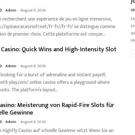
J
U
D
Admin
-
August 9, 2026
Le
i recherchent une expérience de jeu en ligne immersive,
cr
s://spinauracasinofr.net/fr-fr//fr-fr/ se distingue comme
a
ion de premier choix. Cette plateforme est conçue...
ré
Casino: Quick Wins and High‑Intensity Slot
D
Admin
-
August 8, 2026
looking for a burst of adrenaline and instant payoff,
bet9-play.com/ online casino offers a playground where
unts. The platform’s layout...
asino: Meisterung von Rapid‑Fire Slots für
elle Gewinne
D
Admin
-
August 8, 2026
 HighFly Casino auf schnelle Gewinne setzt Wenn Sie an