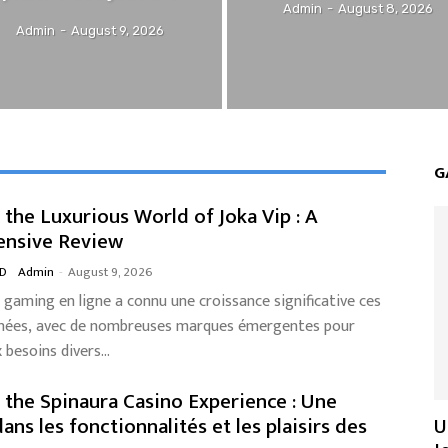
Admin
-
August 8, 2026
Admin
-
August 9, 2026
G
 the Luxurious World of Joka Vip : A
nsive Review
D
Admin
-
August 9, 2026
gaming en ligne a connu une croissance significative ces
nnées, avec de nombreuses marques émergentes pour
besoins divers...
 the Spinaura Casino Experience : Une
ans les fonctionnalités et les plaisirs des
U