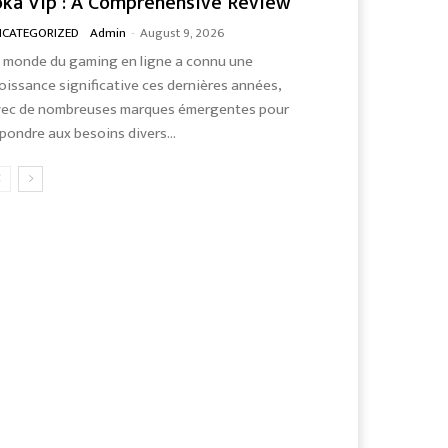
oka Vip : A Comprehensive Review
NCATEGORIZED
Admin
-
August 9, 2026
 monde du gaming en ligne a connu une
oissance significative ces dernières années,
vec de nombreuses marques émergentes pour
pondre aux besoins divers...