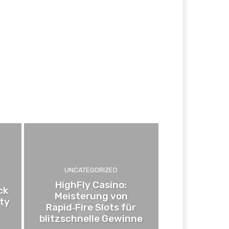
UNCATEGORIZED
HighFly Casino:
ck
Meisterung von
ity
Rapid‑Fire Slots für
blitzschnelle Gewinne