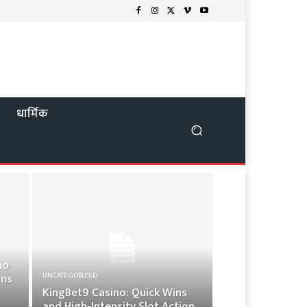
न
धार्मिक
no
ans
UNCATEGORIZED
KingBet9 Casino: Quick Wins
and High‑Intensity Slot Action