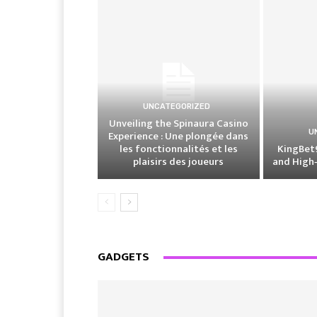
UNCATEGORIZED
Unveiling the Spinaura Casino
Experience : Une plongée dans
U
les fonctionnalités et les
KingBet9
plaisirs des joueurs
and High‑
GADGETS