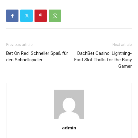
Previous article
Next article
Bet On Red: Schneller Spaß für
DachBet Casino: Lightning-
den Schnellspieler
Fast Slot Thrills for the Busy
Gamer
admin