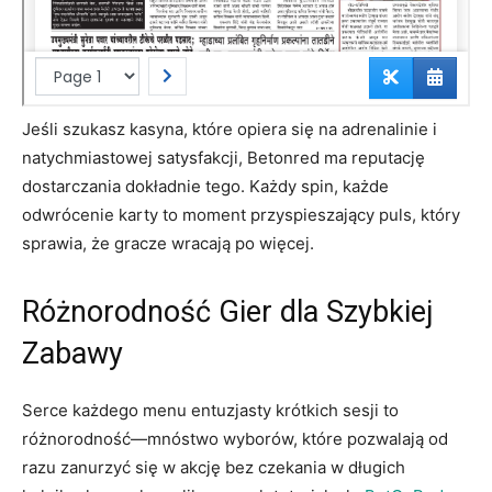
Jeśli szukasz kasyna, które opiera się na adrenalinie i
natychmiastowej satysfakcji, Betonred ma reputację
dostarczania dokładnie tego. Każdy spin, każde
odwrócenie karty to moment przyspieszający puls, który
sprawia, że gracze wracają po więcej.
Różnorodność Gier dla Szybkiej
Zabawy
Serce każdego menu entuzjasty krótkich sesji to
różnorodność—mnóstwo wyborów, które pozwalają od
razu zanurzyć się w akcję bez czekania w długich