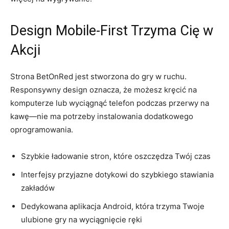
Design Mobile-First Trzyma Cię w
Akcji
Strona BetOnRed jest stworzona do gry w ruchu.
Responsywny design oznacza, że możesz kręcić na
komputerze lub wyciągnąć telefon podczas przerwy na
kawę—nie ma potrzeby instalowania dodatkowego
oprogramowania.
Szybkie ładowanie stron, które oszczędza Twój czas
Interfejsy przyjazne dotykowi do szybkiego stawiania
zakładów
Dedykowana aplikacja Android, która trzyma Twoje
ulubione gry na wyciągnięcie ręki