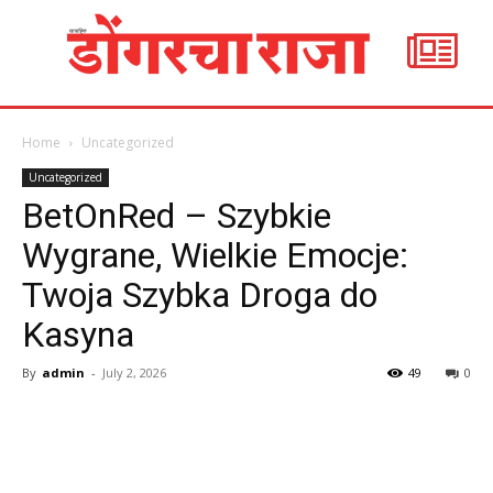
Home
Uncategorized
Uncategorized
BetOnRed – Szybkie
Wygrane, Wielkie Emocje:
Twoja Szybka Droga do
Kasyna
By
admin
-
July 2, 2026
49
0