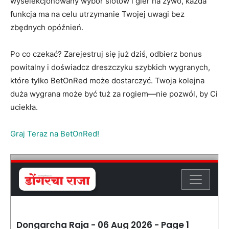
wyselekcjonowany wybór slotów i gier na żywo, każda
funkcja ma na celu utrzymanie Twojej uwagi bez
zbędnych opóźnień.
Po co czekać? Zarejestruj się już dziś, odbierz bonus
powitalny i doświadcz dreszczyku szybkich wygranych,
które tylko BetOnRed może dostarczyć. Twoja kolejna
duża wygrana może być tuż za rogiem—nie pozwól, by Ci
uciekła.
Graj Teraz na BetOnRed!