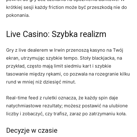
krótkiej sesji każdy friction może być przeszkodą nie do
pokonania.
Live Casino: Szybka realizm
Gry z live dealerem w Irwin przenoszą kasyno na Twój
ekran, utrzymując szybkie tempo. Stoły blackjacka, na
przykład, często mają limit siedmiu kart i szybkie
tasowanie między rękami, co pozwala na rozegranie kilku
rund w mniej niż dziesięć minut.
Real-time feed z ruletki oznacza, że każdy spin daje
natychmiastowe rezultaty; możesz postawić na ulubione
liczby i zobaczyć, czy trafisz, zaraz po zatrzymaniu koła.
Decyzje w czasie