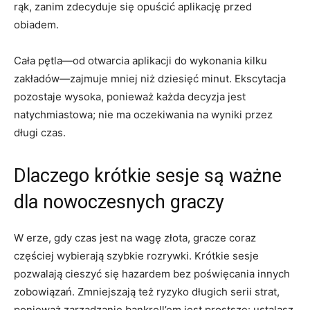
rąk, zanim zdecyduje się opuścić aplikację przed
obiadem.
Cała pętla—od otwarcia aplikacji do wykonania kilku
zakładów—zajmuje mniej niż dziesięć minut. Ekscytacja
pozostaje wysoka, ponieważ każda decyzja jest
natychmiastowa; nie ma oczekiwania na wyniki przez
długi czas.
Dlaczego krótkie sesje są ważne
dla nowoczesnych graczy
W erze, gdy czas jest na wagę złota, gracze coraz
częściej wybierają szybkie rozrywki. Krótkie sesje
pozwalają cieszyć się hazardem bez poświęcania innych
zobowiązań. Zmniejszają też ryzyko długich serii strat,
ponieważ zarządzanie bankroll’em jest prostsze: ustalasz