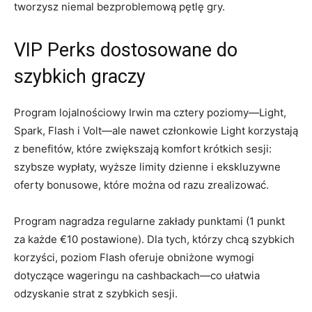
tworzysz niemal bezproblemową pętlę gry.
VIP Perks dostosowane do
szybkich graczy
Program lojalnościowy Irwin ma cztery poziomy—Light,
Spark, Flash i Volt—ale nawet członkowie Light korzystają
z benefitów, które zwiększają komfort krótkich sesji:
szybsze wypłaty, wyższe limity dzienne i ekskluzywne
oferty bonusowe, które można od razu zrealizować.
Program nagradza regularne zakłady punktami (1 punkt
za każde €10 postawione). Dla tych, którzy chcą szybkich
korzyści, poziom Flash oferuje obniżone wymogi
dotyczące wageringu na cashbackach—co ułatwia
odzyskanie strat z szybkich sesji.