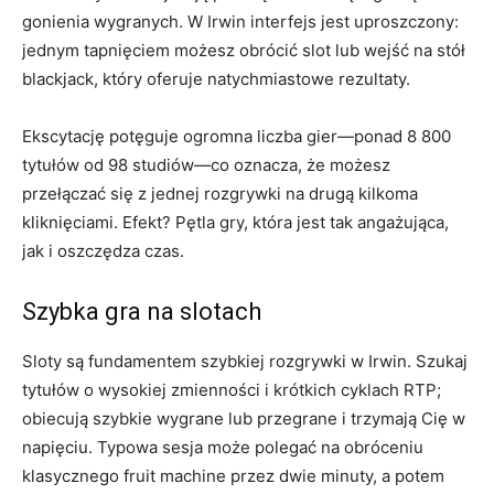
gonienia wygranych. W Irwin interfejs jest uproszczony:
jednym tapnięciem możesz obrócić slot lub wejść na stół
blackjack, który oferuje natychmiastowe rezultaty.
Ekscytację potęguje ogromna liczba gier—ponad 8 800
tytułów od 98 studiów—co oznacza, że możesz
przełączać się z jednej rozgrywki na drugą kilkoma
kliknięciami. Efekt? Pętla gry, która jest tak angażująca,
jak i oszczędza czas.
Szybka gra na slotach
Sloty są fundamentem szybkiej rozgrywki w Irwin. Szukaj
tytułów o wysokiej zmienności i krótkich cyklach RTP;
obiecują szybkie wygrane lub przegrane i trzymają Cię w
napięciu. Typowa sesja może polegać na obróceniu
klasycznego fruit machine przez dwie minuty, a potem