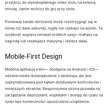
przejściu do wysokopłatnego video slotu na kolejną
minutę, zanim wrócisz do gry przy stole.
Ponieważ każde obrócenie może rozstrzygnąć się w
mniej niż dwie sekundy, nigdy nie czekasz na wyniki. Ta
szybkość wspiera mindset krótkich sesji—trafiasz na
nagrodę lub resetujesz maszynę i idziesz dalej.
Mobile‑First Design
Mobilna aplikacja Irwin— dostępna na Android i iOS—
odzwierciedla doświadczenie z desktopa, ale jest
zoptymalizowana pod kątem dotykowych kontrolerów i
mniejszych ekranów. Responsywna strona pozwala na
zarządzanie depozytami, wypłatami i dostęp do czatu na
żywo bez konieczności opuszczania urządzenia.