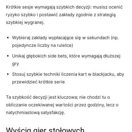
Krótkie sesje wymagają szybkich decyzji: musisz ocenić
ryzyko szybko i postawić zakłady zgodnie z strategią
szybkiej wygranej.
Wybieraj zakłady wypłacające się w sekundach (np.
pojedyncze liczby na ruletce)
Unikaj głębokich side bets, które wymagają dłuższej
gry
Stosuj szybkie techniki liczenia kart w blackjacku, aby
przewidzieć krótkie serie
Ta szybkość decyzji jest kluczowa; nie chodzi tu o
obliczanie oczekiwanej wartości przez godziny, lecz o
natychmiastową satysfakcję.
Wyścig gier stołowych