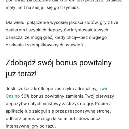
mały limit na sesję i się go trzymasz.
Dla wielu, połączenie wysokiej jakości slotów, gry z live
dealerem i szybkich depozytów kryptowalutowych
oznacza, że mogą grać, kiedy chcą—bez długiego
czekania i skomplikowanych ustawień.
Zdobądź swój bonus powitalny
już teraz!
Jeśli szukasz krótkiego zastrzyku adrenaliny,
Irwin
Casino
50% bonus powitalny zamienia Twój pierwszy
depozyt w natychmiastowy zastrzyk do gry. Pobierz
aplikację lub zaloguj się przez responsywną stronę,
odbierz bonus w ciągu kilku minut i doświadcz
intensywnej gry od razu.