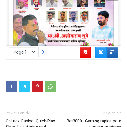
Previous article
Next article
OnLuck Casino: Quick‑Play
Bet3000 : Gaming rapide pour
Slots, Live Action and
le joueur moderne