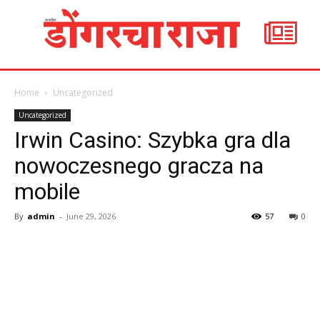
Home
Uncategorized
Uncategorized
Irwin Casino: Szybka gra dla
nowoczesnego gracza na
mobile
By
admin
-
June 29, 2026
57
0