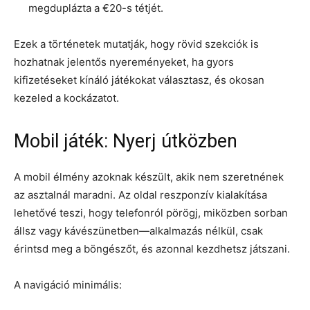
megduplázta a €20-s tétjét.
Ezek a történetek mutatják, hogy rövid szekciók is
hozhatnak jelentős nyereményeket, ha gyors
kifizetéseket kínáló játékokat választasz, és okosan
kezeled a kockázatot.
Mobil játék: Nyerj útközben
A mobil élmény azoknak készült, akik nem szeretnének
az asztalnál maradni. Az oldal reszponzív kialakítása
lehetővé teszi, hogy telefonról pörögj, miközben sorban
állsz vagy kávészünetben—alkalmazás nélkül, csak
érintsd meg a böngészőt, és azonnal kezdhetsz játszani.
A navigáció minimális: