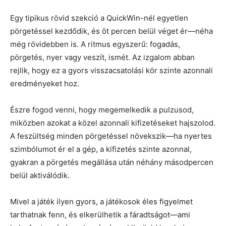
Egy tipikus rövid szekció a QuickWin-nél egyetlen
pörgetéssel kezdődik, és öt percen belül véget ér—néha
még rövidebben is. A ritmus egyszerű: fogadás,
pörgetés, nyer vagy veszít, ismét. Az izgalom abban
rejlik, hogy ez a gyors visszacsatolási kör szinte azonnali
eredményeket hoz.
Észre fogod venni, hogy megemelkedik a pulzusod,
miközben azokat a közel azonnali kifizetéseket hajszolod.
A feszültség minden pörgetéssel növekszik—ha nyertes
szimbólumot ér el a gép, a kifizetés szinte azonnal,
gyakran a pörgetés megállása után néhány másodpercen
belül aktiválódik.
Mivel a játék ilyen gyors, a játékosok éles figyelmet
tarthatnak fenn, és elkerülhetik a fáradtságot—ami