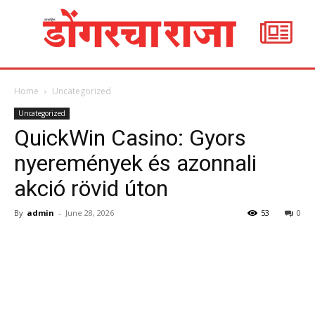
Home
Uncategorized
Uncategorized
QuickWin Casino: Gyors
nyeremények és azonnali
akció rövid úton
By
admin
-
June 28, 2026
53
0