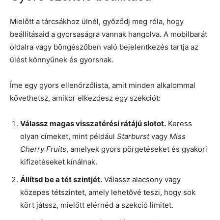
Mielőtt a tárcsákhoz ülnél, győződj meg róla, hogy
beállításaid a gyorsaságra vannak hangolva. A mobilbarát
oldalra vagy böngészőben való bejelentkezés tartja az
ülést könnyűnek és gyorsnak.
Íme egy gyors ellenőrzőlista, amit minden alkalommal
követhetsz, amikor elkezdesz egy szekciót:
Válassz magas visszatérési rátájú slotot.
Keress
olyan címeket, mint például
Starburst
vagy
Miss
Cherry Fruits
, amelyek gyors pörgetéseket és gyakori
kifizetéseket kínálnak.
Állítsd be a tét szintjét.
Válassz alacsony vagy
közepes tétszintet, amely lehetővé teszi, hogy sok
kört játssz, mielőtt elérnéd a szekció limitet.