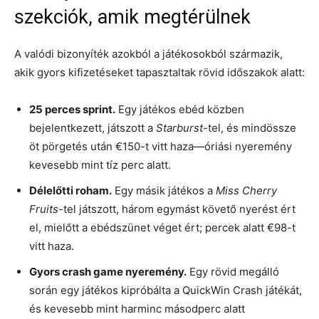
szekciók, amik megtérülnek
A valódi bizonyíték azokból a játékosokból származik,
akik gyors kifizetéseket tapasztaltak rövid időszakok alatt:
25 perces sprint.
Egy játékos ebéd közben
bejelentkezett, játszott a
Starburst
-tel, és mindössze
öt pörgetés után €150-t vitt haza—óriási nyeremény
kevesebb mint tíz perc alatt.
Délelőtti roham.
Egy másik játékos a
Miss Cherry
Fruits
-tel játszott, három egymást követő nyerést ért
el, mielőtt a ebédszünet véget ért; percek alatt €98-t
vitt haza.
Gyors crash game nyeremény.
Egy rövid megálló
során egy játékos kipróbálta a QuickWin Crash játékát,
és kevesebb mint harminc másodperc alatt