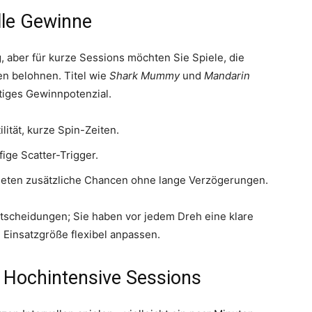
lle Gewinne
ig, aber für kurze Sessions möchten Sie Spiele, die
en belohnen. Titel wie
Shark Mummy
und
Mandarin
tiges Gewinnpotenzial.
lität, kurze Spin-Zeiten.
ige Scatter-Trigger.
ieten zusätzliche Chancen ohne lange Verzögerungen.
ntscheidungen; Sie haben vor jedem Dreh eine klare
 Einsatzgröße flexibel anpassen.
, Hochintensive Sessions