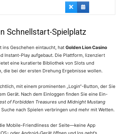
n Schnellstart-Spielplatz
t ins Geschehen eintaucht, hat
Golden Lion Casino
Instant-Play aufgebaut. Die Plattform, lizenziert
tet eine kuratierte Bibliothek von Slots und
n, die bei der ersten Drehung Ergebnisse wollen.
chtlich, mit einem prominenten „Login“-Button, der Sie
hem Gerät. Nach dem Einloggen finden Sie eine Ein-
est of Forbidden Treasures
und
Midnight Mustang
er Suche nach Spielen verbringen und mehr mit Wetten.
t die Mobile-Friendliness der Seite—keine App
OS- oder Android-Gerät öffnen und los geht’s.