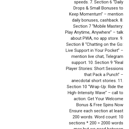
speeds. 7. Section 6 “Daily
Drops & Small Bonuses to
Keep Momentum” – mention
daily bonuses, cashback. 8.
Section 7 “Mobile Mastery:
Play Anytime, Anywhere” – talk
about PWA, no app store. 9.
Section 8 “Chatting on the Go:
Live Support in Your Pocket” –
mention live chat, Telegram
support. 10. Section 9 “Real
Player Stories: Short Sessions
that Pack a Punch” –
anecdotal short stories. 11.
Section 10 “Wrap-Up: Ride the
High-Intensity Wave” – call to
action: Get Your Welcome
Bonus & Free Spins Now
Ensure each section at least
200 words. Word count: 10
sections * 200 = 2000 words
max but we need between