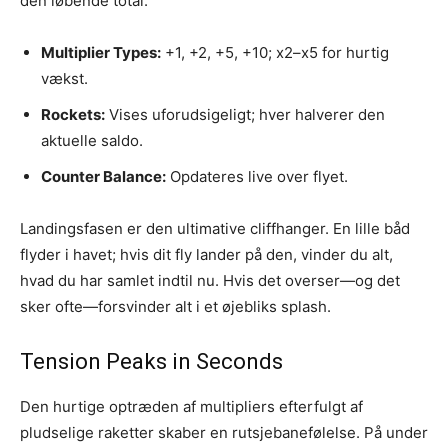
den løbende total.
Multiplier Types:
+1, +2, +5, +10; x2–x5 for hurtig
vækst.
Rockets:
Vises uforudsigeligt; hver halverer den
aktuelle saldo.
Counter Balance:
Opdateres live over flyet.
Landingsfasen er den ultimative cliffhanger. En lille båd
flyder i havet; hvis dit fly lander på den, vinder du alt,
hvad du har samlet indtil nu. Hvis det overser—og det
sker ofte—forsvinder alt i et øjebliks splash.
Tension Peaks in Seconds
Den hurtige optræden af multipliers efterfulgt af
pludselige raketter skaber en rutsjebanefølelse. På under