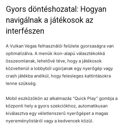
Gyors döntéshozatal: Hogyan
navigálnak a játékosok az
interfészen
A Vulkan Vegas felhasználói felülete gyorsaságra van
optimalizálva. A menük ikon-alapú választékokká
összeomlanak, lehetővé téve, hogy a játékosok
közvetlenül a lobbyból ugorjanak egy nyerőgép vagy
crash játékba anélkül, hogy felesleges kattintásokra
lenne szükség.
Mobil eszközökön az alkalmazás “Quick Play” gombja a
központi hely a gyors szekciókhoz, automatikusan
kiválasztva egy véletlenszerű nyerőgépet a magas
nyereménylistáról vagy a kedvencek közül.