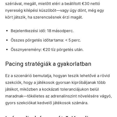
szériával, megáll, mielőtt eléri a beállított €30 nettó
nyereség kilépési küszöböt—vagy úgy dönt, még egy
kört játszik, ha szerencsésnek érzi magát.
Bejelentkezési idő: 18 másodperc.
Összes pörgetés időtartama: < 5 perc.
Össznyeremény: €20 tíz pörgetés után.
Pacing stratégiák a gyakorlatban
Ez a szcenárió bemutatja, hogyan teszik lehetővé a rövid
szekciók, hogy a játékosok gyorsan kipróbáljanak több
játékot, miközben a kockázati toleranciájukon belül
maradnak—tökéletes az adrenalinszint növelésére vágyó,
gyors szekciókat kedvelő játékosok számára.