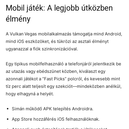
Mobil játék: A legjobb útközben
élmény
A Vulkan Vegas mobilalkalmazás támogatja mind Android,
mind iOS eszközöket, és tükrözi az asztali élményt
ugyanazzal a fiók szinkronizációval.
Egy tipikus mobilfelhasználó a telefonjáról jelentkezik be
az utazás vagy ebédszünet közben, kiválaszt egy
azonnali játékot a “Fast Picks” polcról, és kevesebb mint
tíz perc alatt teljesít egy szekciót—mindeközben anélkül,
hogy elhagyná a helyét.
Simán működő APK telepítés Androidra.
App Store hozzáférés iOS felhasználóknak.