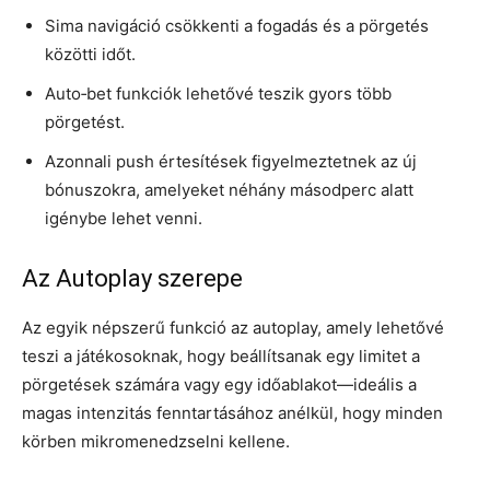
Sima navigáció csökkenti a fogadás és a pörgetés
közötti időt.
Auto‑bet funkciók lehetővé teszik gyors több
pörgetést.
Azonnali push értesítések figyelmeztetnek az új
bónuszokra, amelyeket néhány másodperc alatt
igénybe lehet venni.
Az Autoplay szerepe
Az egyik népszerű funkció az autoplay, amely lehetővé
teszi a játékosoknak, hogy beállítsanak egy limitet a
pörgetések számára vagy egy időablakot—ideális a
magas intenzitás fenntartásához anélkül, hogy minden
körben mikromenedzselni kellene.