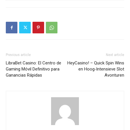
Previous article
Next article
LibraBet Casino: El Centro de
HeyCasino! – Quick Spin Wins
Gaming Móvil Definitivo para
en Hoog‑Intensieve Slot
Ganancias Rápidas
Avonturen