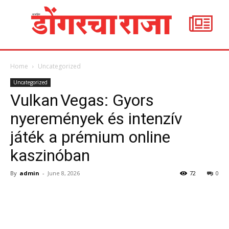
Home
Uncategorized
Uncategorized
Vulkan Vegas: Gyors
nyeremények és intenzív
játék a prémium online
kaszinóban
By
admin
-
June 8, 2026
72
0