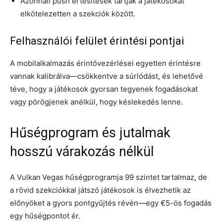
Azonnali push értesítések tartják a játékosokat
elkötelezetten a szekciók között.
Felhasználói felület érintési pontjai
A mobilalkalmazás érintővezérlései egyetlen érintésre
vannak kalibrálva—csökkentve a súrlódást, és lehetővé
téve, hogy a játékosok gyorsan tegyenek fogadásokat
vagy pörögjenek anélkül, hogy késlekedés lenne.
Hűségprogram és jutalmak
hosszú várakozás nélkül
A Vulkan Vegas hűségprogramja 99 szintet tartalmaz, de
a rövid szekciókkal játszó játékosok is élvezhetik az
előnyöket a gyors pontgyűjtés révén—egy €5-ös fogadás
egy hűségpontot ér.