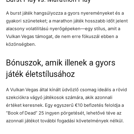
A burst játék hangsúlyozza a gyors nyereményeket és a
gyakori szüneteket; a marathon játék hosszabb időt jelent
alacsony volatilitású nyerőgépeken—egy stílus, amit a
Vulkan Vegas támogat, de nem erre fókuszál ebben a
közönségben.
Bónuszok, amik illenek a gyors
játék életstílusához
A Vulkan Vegas által kínált üdvözlő csomag ideális a rövid
szekciókra vágyó játékosok számára, akik azonnali
értéket keresnek. Egy egyszerű €10 befizetés feloldja a
“Book of Dead” 25 ingyen pörgetését, lehetővé téve az
azonnali játékot további fogadási követelmények nélkül.