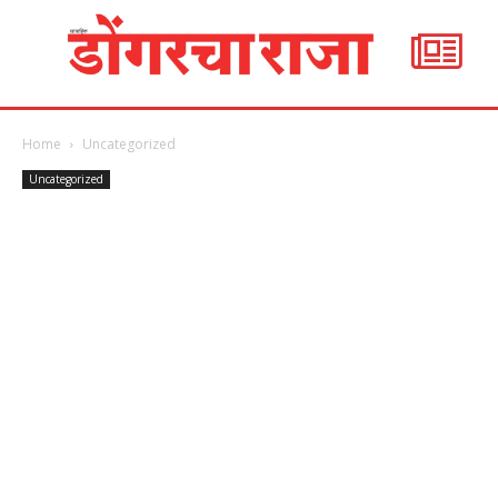
Home
Uncategorized
Uncategorized