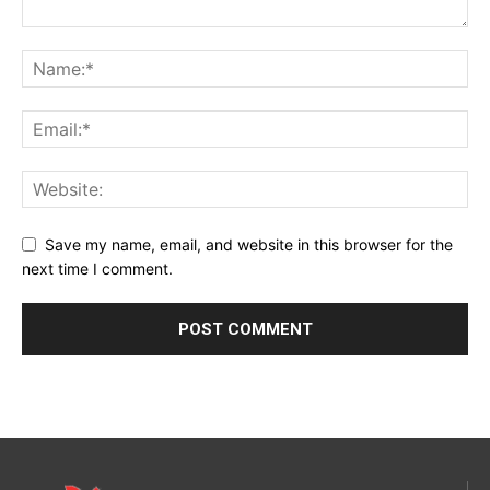
Save my name, email, and website in this browser for the
next time I comment.