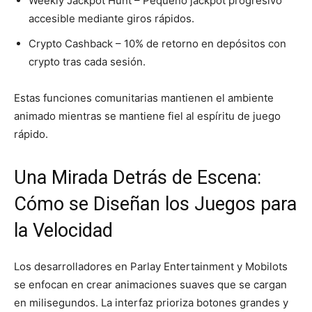
Weekly Jackpot Hunt – Pequeño jackpot progresivo
accesible mediante giros rápidos.
Crypto Cashback – 10% de retorno en depósitos con
crypto tras cada sesión.
Estas funciones comunitarias mantienen el ambiente
animado mientras se mantiene fiel al espíritu de juego
rápido.
Una Mirada Detrás de Escena:
Cómo se Diseñan los Juegos para
la Velocidad
Los desarrolladores en Parlay Entertainment y Mobilots
se enfocan en crear animaciones suaves que se cargan
en milisegundos. La interfaz prioriza botones grandes y