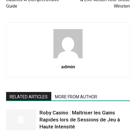
Guide
Winsten
admin
RELATED ARTICLES
MORE FROM AUTHOR
Roby Casino : Maîtriser les Gains
Rapides lors de Sessions de Jeu à
Haute Intensité