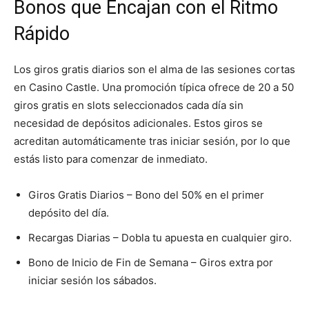
Bonos que Encajan con el Ritmo
Rápido
Los giros gratis diarios son el alma de las sesiones cortas
en Casino Castle. Una promoción típica ofrece de 20 a 50
giros gratis en slots seleccionados cada día sin
necesidad de depósitos adicionales. Estos giros se
acreditan automáticamente tras iniciar sesión, por lo que
estás listo para comenzar de inmediato.
Giros Gratis Diarios – Bono del 50% en el primer
depósito del día.
Recargas Diarias – Dobla tu apuesta en cualquier giro.
Bono de Inicio de Fin de Semana – Giros extra por
iniciar sesión los sábados.