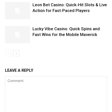
Leon Bet Casino: Quick‑Hit Slots & Live
Action for Fast‑Paced Players
Lucky Vibe Casino: Quick Spins and
Fast Wins for the Mobile Maverick
LEAVE A REPLY