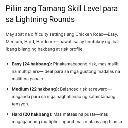
Piliin ang Tamang Skill Level para
sa Lightning Rounds
May apat na difficulty settings ang Chicken Road—Easy,
Medium, Hard, Hardcore—bawat isa ay tinutukoy ng iba’t
ibang bilang ng hakbang at risk profile.
Easy (24 hakbang):
Pinakamababang risk, mas maliit
na multipliers—ideal para sa mga gustong madalas na
maliit na panalo.
Medium (22 hakbang):
Balanced risk at reward—
maganda para sa mga naghahanap ng katamtamang
tensyon.
Hard (20 hakbang):
Mas mataas na pusta—mas
magagandang multiplier ngunit mas mataas ang tsansa