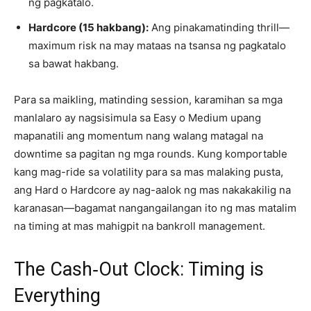
ng pagkatalo.
Hardcore (15 hakbang):
Ang pinakamatinding thrill—
maximum risk na may mataas na tsansa ng pagkatalo
sa bawat hakbang.
Para sa maikling, matinding session, karamihan sa mga
manlalaro ay nagsisimula sa Easy o Medium upang
mapanatili ang momentum nang walang matagal na
downtime sa pagitan ng mga rounds. Kung komportable
kang mag-ride sa volatility para sa mas malaking pusta,
ang Hard o Hardcore ay nag-aalok ng mas nakakakilig na
karanasan—bagamat nangangailangan ito ng mas matalim
na timing at mas mahigpit na bankroll management.
The Cash‑Out Clock: Timing is
Everything