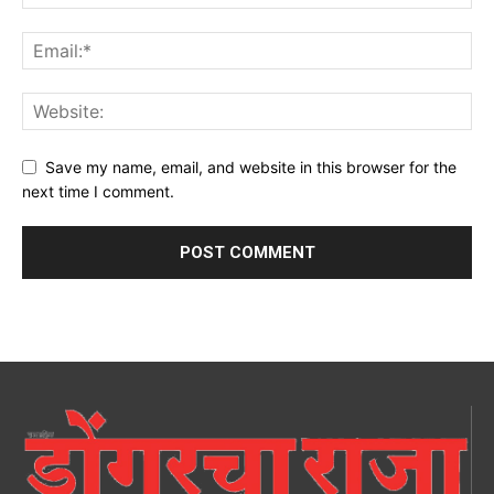
Save my name, email, and website in this browser for the
next time I comment.