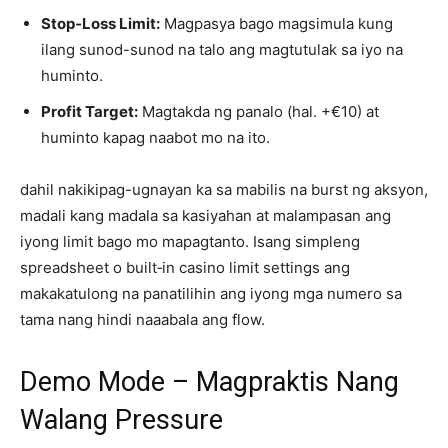
Stop‑Loss Limit:
Magpasya bago magsimula kung
ilang sunod-sunod na talo ang magtutulak sa iyo na
huminto.
Profit Target:
Magtakda ng panalo (hal. +€10) at
huminto kapag naabot mo na ito.
dahil nakikipag-ugnayan ka sa mabilis na burst ng aksyon,
madali kang madala sa kasiyahan at malampasan ang
iyong limit bago mo mapagtanto. Isang simpleng
spreadsheet o built‑in casino limit settings ang
makakatulong na panatilihin ang iyong mga numero sa
tama nang hindi naaabala ang flow.
Demo Mode – Magpraktis Nang
Walang Pressure