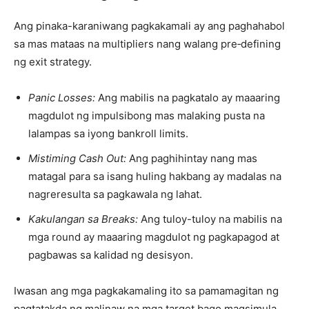
Ang pinaka-karaniwang pagkakamali ay ang paghahabol
sa mas mataas na multipliers nang walang pre‑defining
ng exit strategy.
Panic Losses:
Ang mabilis na pagkatalo ay maaaring
magdulot ng impulsibong mas malaking pusta na
lalampas sa iyong bankroll limits.
Mistiming Cash Out:
Ang paghihintay nang mas
matagal para sa isang huling hakbang ay madalas na
nagreresulta sa pagkawala ng lahat.
Kakulangan sa Breaks:
Ang tuloy-tuloy na mabilis na
mga round ay maaaring magdulot ng pagkapagod at
pagbawas sa kalidad ng desisyon.
Iwasan ang mga pagkakamaling ito sa pamamagitan ng
pagtatakda ng malinaw na mga target bago magsimula,