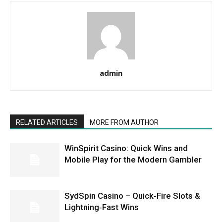
admin
RELATED ARTICLES
MORE FROM AUTHOR
WinSpirit Casino: Quick Wins and
Mobile Play for the Modern Gambler
SydSpin Casino – Quick‑Fire Slots &
Lightning‑Fast Wins