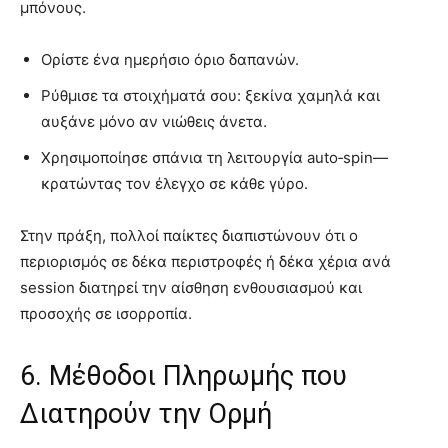
μπόνους.
Ορίστε ένα ημερήσιο όριο δαπανών.
Ρύθμισε τα στοιχήματά σου: ξεκίνα χαμηλά και
αυξάνε μόνο αν νιώθεις άνετα.
Χρησιμοποίησε σπάνια τη λειτουργία auto‑spin—
κρατώντας τον έλεγχο σε κάθε γύρο.
Στην πράξη, πολλοί παίκτες διαπιστώνουν ότι ο
περιορισμός σε δέκα περιστροφές ή δέκα χέρια ανά
session διατηρεί την αίσθηση ενθουσιασμού και
προσοχής σε ισορροπία.
6. Μέθοδοι Πληρωμής που
Διατηρούν την Ορμή