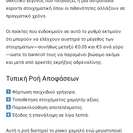
αθλητικό γεγονός που πλησιάζει, ή μια αστραπιαία
esports στοιχηματική όπου οι πιθανότητες αλλάζουν σε
πραγματικό χρόνο.
Οι παίκτες που ευδοκιμούν σε αυτό το ρυθμό εκτιμούν
ότι μπορούν να ελέγχουν αυστηρά το μέγεθος των
στοιχημάτων—συνήθως μεταξύ €0.05 και €5 ανά γύρο
—ώστε το bankroll τους να παραμένει βιώσιμο ακόμα
και μετά από αρκετές εκρήξεις αδρεναλίνης.
Τυπική Ροή Αποφάσεων
Φόρτωση παιχνιδιού γρήγορα.
Τοποθέτηση στοιχήματος χαμηλής αξίας.
Παρακολούθηση αποτελέσματος.
Έξοδος ή επανάληψη σε λίγα λεπτά.
Αυτή η ροή διατηρεί το ρίσκο χαμηλό ενώ μεγιστοποιεί