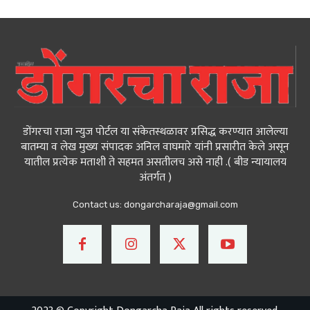
डोंगरचा राजा न्युज पोर्टल या संकेतस्थळावर प्रसिद्ध करण्यात आलेल्या
बातम्या व लेख मुख्य संपादक अनिल वाघमारे यांनी प्रसारीत केले असून
यातील प्रत्येक मताशी ते सहमत असतीलच असे नाही .( बीड न्यायालय
अंतर्गत )
Contact us:
dongarcharaja@gmail.com