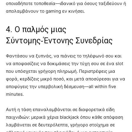
οποιαδήποτε τοποθεσία—ιδανικό για όσους ταξιδεύουν ή
απολαμβάνουν το gaming εν κινήσει.
4. Ο παλμός μιας
Σύντομης‑Έντονης Συνεδρίας
Φαντάσου να ξυπνάς, να πιάνεις το τηλέφωνό σου και
να αποφασίζεις να δοκιμάσεις την τύχη σου σε ένα slot
που υπόσχεται γρήγορη πληρωμή. Περιστρέφεις μια
φορά, κερδίζεις μικρό ποσό, και μετά αποσύρεσαι για να
αποφύγεις την υπερβολική δέσμευση—all within five
minutes.
Αυτή η τάση επαναλαμβάνεται σε διαφορετικά είδη
παιχνιδιών: μερικά χέρια blackjack όπου κάθε απόφαση
λαμβάνεται σε δευτερόλεπτα, γρήγορο στοίχημα σε