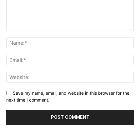
Save my name, email, and website in this browser for the
next time I comment.