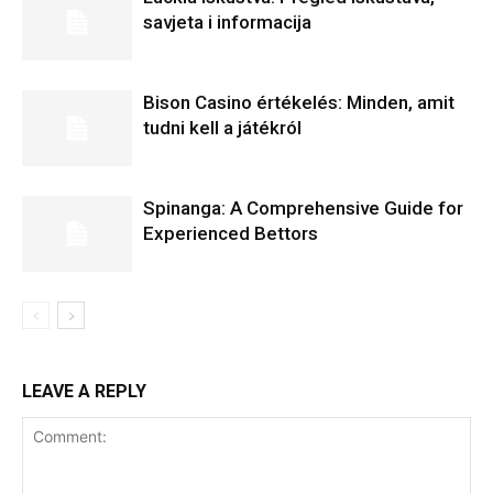
savjeta i informacija
Bison Casino értékelés: Minden, amit
tudni kell a játékról
Spinanga: A Comprehensive Guide for
Experienced Bettors
LEAVE A REPLY