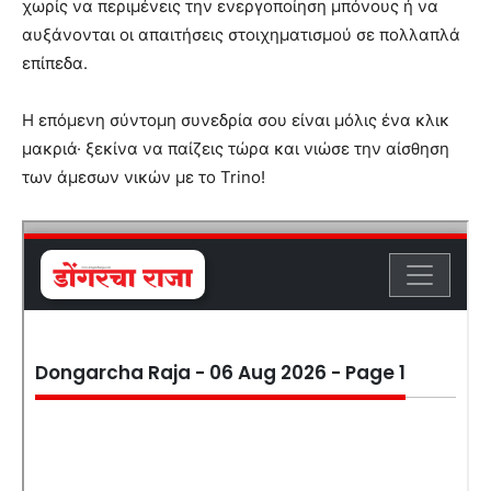
χωρίς να περιμένεις την ενεργοποίηση μπόνους ή να
αυξάνονται οι απαιτήσεις στοιχηματισμού σε πολλαπλά
επίπεδα.
Η επόμενη σύντομη συνεδρία σου είναι μόλις ένα κλικ
μακριά· ξεκίνα να παίζεις τώρα και νιώσε την αίσθηση
των άμεσων νικών με το Trino!