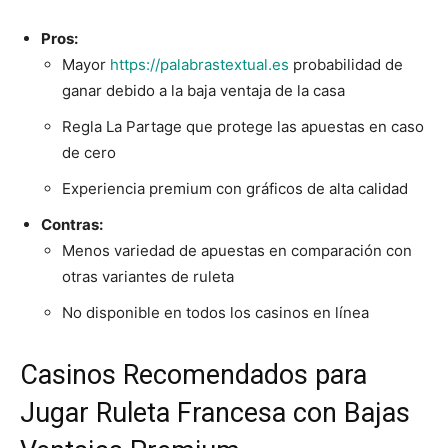
Pros:
Mayor
https://palabrastextual.es
probabilidad de
ganar debido a la baja ventaja de la casa
Regla La Partage que protege las apuestas en caso
de cero
Experiencia premium con gráficos de alta calidad
Contras:
Menos variedad de apuestas en comparación con
otras variantes de ruleta
No disponible en todos los casinos en línea
Casinos Recomendados para
Jugar Ruleta Francesa con Bajas