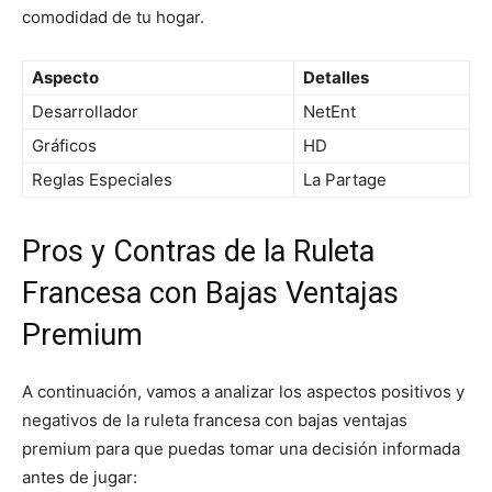
comodidad de tu hogar.
Aspecto
Detalles
Desarrollador
NetEnt
Gráficos
HD
Reglas Especiales
La Partage
Pros y Contras de la Ruleta
Francesa con Bajas Ventajas
Premium
A continuación, vamos a analizar los aspectos positivos y
negativos de la ruleta francesa con bajas ventajas
premium para que puedas tomar una decisión informada
antes de jugar: