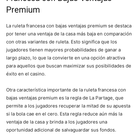
Premium
La ruleta francesa con bajas ventajas premium se destaca
por tener una ventaja de la casa más baja en comparación
con otras variantes de ruleta. Esto significa que los
jugadores tienen mayores probabilidades de ganar a
largo plazo, lo que la convierte en una opción atractiva
para aquellos que buscan maximizar sus posibilidades de
éxito en el casino.
Otra característica importante de la ruleta francesa con
bajas ventajas premium es la regla de La Partage, que
permite a los jugadores recuperar la mitad de su apuesta
si la bola cae en el cero. Esta regla reduce aún más la
ventaja de la casa y brinda a los jugadores una
oportunidad adicional de salvaguardar sus fondos.