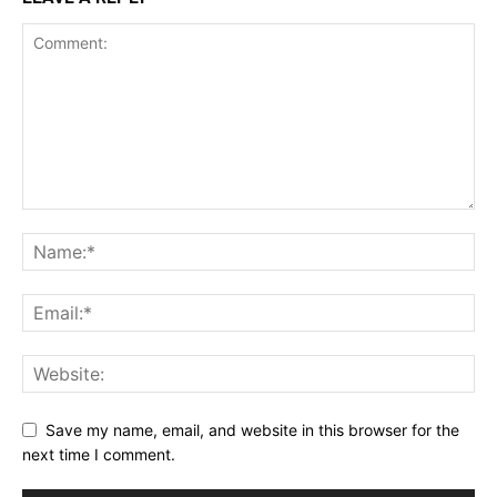
Save my name, email, and website in this browser for the
next time I comment.