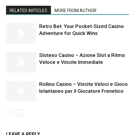
RELATED ARTICLES
MORE FROM AUTHOR
Retro Bet: Your Pocket‑Sized Casino
Adventure for Quick Wins
Slotexo Casino – Azione Slot a Ritmo
Veloce e Vincite Immediate
Rollino Casino – Vincite Veloci e Gioco
Istantaneo per il Giocatore Frenetico
LEAVE A REPLY