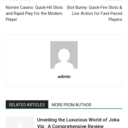
Nomini Casino: Quick‑Hit Slots
Slot Bunny: Quick‑Fire Slots &
and Rapid Play for the Modern
Live Action for Fast‑Paced
Player
Players
admin
RELATED ARTICLES
MORE FROM AUTHOR
Unveiling the Luxurious World of Joka
Vip : A Comprehensive Review