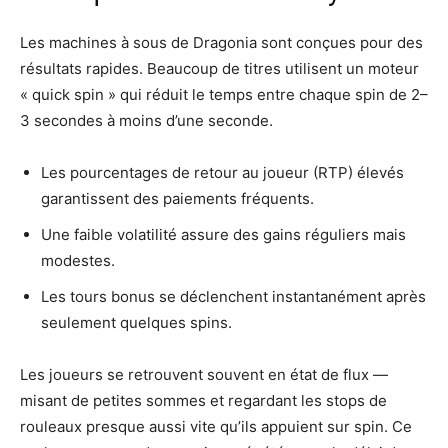
Les machines à sous de Dragonia sont conçues pour des
résultats rapides. Beaucoup de titres utilisent un moteur
« quick spin » qui réduit le temps entre chaque spin de 2–
3 secondes à moins d’une seconde.
Les pourcentages de retour au joueur (RTP) élevés
garantissent des paiements fréquents.
Une faible volatilité assure des gains réguliers mais
modestes.
Les tours bonus se déclenchent instantanément après
seulement quelques spins.
Les joueurs se retrouvent souvent en état de flux —
misant de petites sommes et regardant les stops de
rouleaux presque aussi vite qu’ils appuient sur spin. Ce