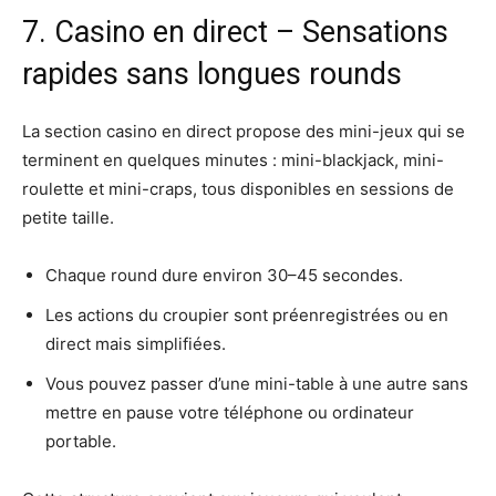
7. Casino en direct – Sensations
rapides sans longues rounds
La section casino en direct propose des mini-jeux qui se
terminent en quelques minutes : mini-blackjack, mini-
roulette et mini-craps, tous disponibles en sessions de
petite taille.
Chaque round dure environ 30–45 secondes.
Les actions du croupier sont préenregistrées ou en
direct mais simplifiées.
Vous pouvez passer d’une mini-table à une autre sans
mettre en pause votre téléphone ou ordinateur
portable.