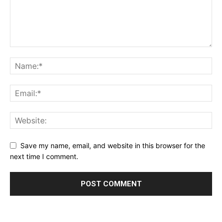
Save my name, email, and website in this browser for the
next time I comment.