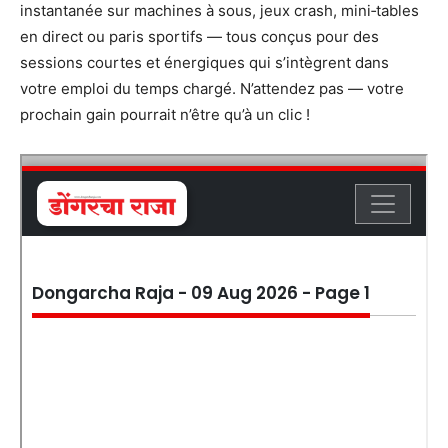
instantanée sur machines à sous, jeux crash, mini‑tables
en direct ou paris sportifs — tous conçus pour des
sessions courtes et énergiques qui s’intègrent dans
votre emploi du temps chargé. N’attendez pas — votre
prochain gain pourrait n’être qu’à un clic !