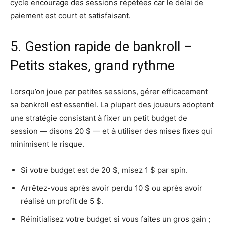
cycle encourage des sessions répétées car le délai de
paiement est court et satisfaisant.
5. Gestion rapide de bankroll –
Petits stakes, grand rythme
Lorsqu’on joue par petites sessions, gérer efficacement
sa bankroll est essentiel. La plupart des joueurs adoptent
une stratégie consistant à fixer un petit budget de
session — disons 20 $ — et à utiliser des mises fixes qui
minimisent le risque.
Si votre budget est de 20 $, misez 1 $ par spin.
Arrêtez-vous après avoir perdu 10 $ ou après avoir
réalisé un profit de 5 $.
Réinitialisez votre budget si vous faites un gros gain ;