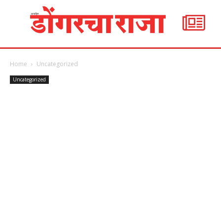
Home
Uncategorized
Uncategorized