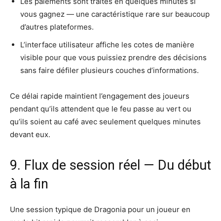
Les paiements sont traités en quelques minutes si
vous gagnez — une caractéristique rare sur beaucoup
d’autres plateformes.
L’interface utilisateur affiche les cotes de manière
visible pour que vous puissiez prendre des décisions
sans faire défiler plusieurs couches d’informations.
Ce délai rapide maintient l’engagement des joueurs
pendant qu’ils attendent que le feu passe au vert ou
qu’ils soient au café avec seulement quelques minutes
devant eux.
9. Flux de session réel — Du début
à la fin
Une session typique de Dragonia pour un joueur en