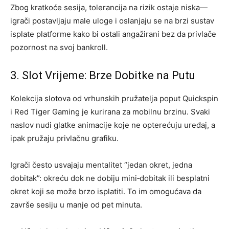
Zbog kratkoće sesija, tolerancija na rizik ostaje niska—
igrači postavljaju male uloge i oslanjaju se na brzi sustav
isplate platforme kako bi ostali angažirani bez da privlače
pozornost na svoj bankroll.
3. Slot Vrijeme: Brze Dobitke na Putu
Kolekcija slotova od vrhunskih pružatelja poput Quickspin
i Red Tiger Gaming je kurirana za mobilnu brzinu. Svaki
naslov nudi glatke animacije koje ne opterećuju uređaj, a
ipak pružaju privlačnu grafiku.
Igrači često usvajaju mentalitet “jedan okret, jedna
dobitak”: okreću dok ne dobiju mini‑dobitak ili besplatni
okret koji se može brzo isplatiti. To im omogućava da
završe sesiju u manje od pet minuta.