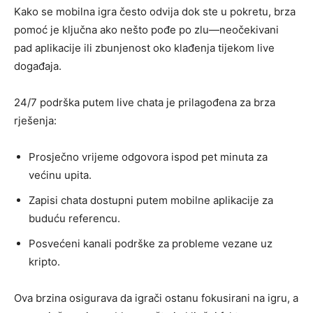
Kako se mobilna igra često odvija dok ste u pokretu, brza
pomoć je ključna ako nešto pođe po zlu—neočekivani
pad aplikacije ili zbunjenost oko klađenja tijekom live
događaja.
24/7 podrška putem live chata je prilagođena za brza
rješenja:
Prosječno vrijeme odgovora ispod pet minuta za
većinu upita.
Zapisi chata dostupni putem mobilne aplikacije za
buduću referencu.
Posvećeni kanali podrške za probleme vezane uz
kripto.
Ova brzina osigurava da igrači ostanu fokusirani na igru, a