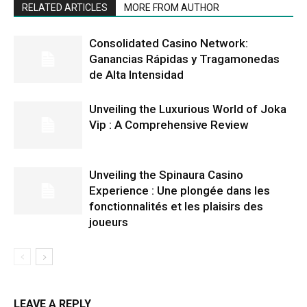
RELATED ARTICLES
MORE FROM AUTHOR
Consolidated Casino Network:
Ganancias Rápidas y Tragamonedas
de Alta Intensidad
Unveiling the Luxurious World of Joka
Vip : A Comprehensive Review
Unveiling the Spinaura Casino
Experience : Une plongée dans les
fonctionnalités et les plaisirs des
joueurs
LEAVE A REPLY