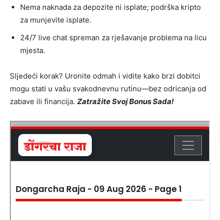
Nema naknada za depozite ni isplate; podrška kripto
za munjevite isplate.
24/7 live chat spreman za rješavanje problema na licu
mjesta.
Sljedeći korak? Uronite odmah i vidite kako brzi dobitci
mogu stati u vašu svakodnevnu rutinu—bez odricanja od
zabave ili financija.
Zatražite Svoj Bonus Sada!