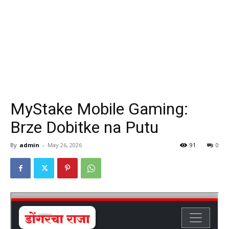
MyStake Mobile Gaming:
Brze Dobitke na Putu
By
admin
-
May 26, 2026
91
0