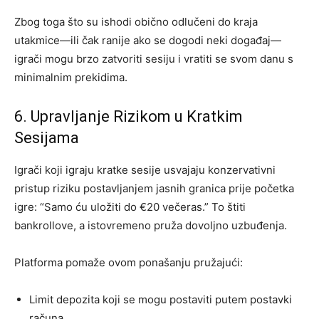
Zbog toga što su ishodi obično odlučeni do kraja
utakmice—ili čak ranije ako se dogodi neki događaj—
igrači mogu brzo zatvoriti sesiju i vratiti se svom danu s
minimalnim prekidima.
6. Upravljanje Rizikom u Kratkim
Sesijama
Igrači koji igraju kratke sesije usvajaju konzervativni
pristup riziku postavljanjem jasnih granica prije početka
igre: “Samo ću uložiti do €20 večeras.” To štiti
bankrollove, a istovremeno pruža dovoljno uzbuđenja.
Platforma pomaže ovom ponašanju pružajući:
Limit depozita koji se mogu postaviti putem postavki
računa.