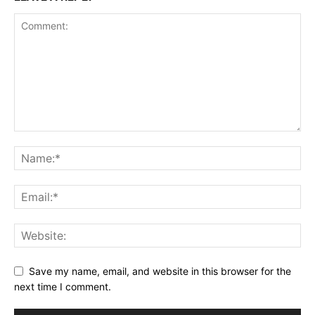
Save my name, email, and website in this browser for the
next time I comment.