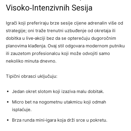
Visoko‑Intenzivnih Sesija
Igrači koji preferiraju brze sesije cijene adrenalin više od
strategije; oni traže trenutni uzbuđenje od okretaja ili
dobitka u live‑akciji bez da se opterećuju dugoročnim
planovima klađenja. Ovaj stil odgovara modernom putniku
ili zauzetom profesionalcu koji može odvojiti samo
nekoliko minuta dnevno.
Tipični obrasci uključuju:
Jedan okret slotom koji izaziva malu dobitak.
Micro bet na nogometnu utakmicu koji odmah
isplaćuje.
Brza runda mini‑igara koja drži srce u pokretu.