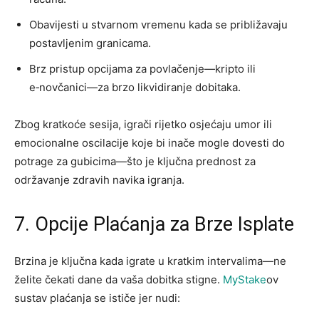
Obavijesti u stvarnom vremenu kada se približavaju
postavljenim granicama.
Brz pristup opcijama za povlačenje—kripto ili
e‑novčanici—za brzo likvidiranje dobitaka.
Zbog kratkoće sesija, igrači rijetko osjećaju umor ili
emocionalne oscilacije koje bi inače mogle dovesti do
potrage za gubicima—što je ključna prednost za
održavanje zdravih navika igranja.
7. Opcije Plaćanja za Brze Isplate
Brzina je ključna kada igrate u kratkim intervalima—ne
želite čekati dane da vaša dobitka stigne.
MyStake
ov
sustav plaćanja se ističe jer nudi: