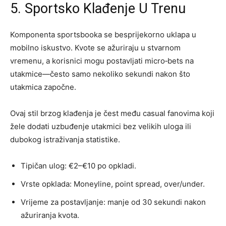
5. Sportsko Klađenje U Trenu
Komponenta sportsbooka se besprijekorno uklapa u
mobilno iskustvo. Kvote se ažuriraju u stvarnom
vremenu, a korisnici mogu postavljati micro‑bets na
utakmice—često samo nekoliko sekundi nakon što
utakmica započne.
Ovaj stil brzog klađenja je čest među casual fanovima koji
žele dodati uzbuđenje utakmici bez velikih uloga ili
dubokog istraživanja statistike.
Tipičan ulog: €2–€10 po opkladi.
Vrste opklada: Moneyline, point spread, over/under.
Vrijeme za postavljanje: manje od 30 sekundi nakon
ažuriranja kvota.