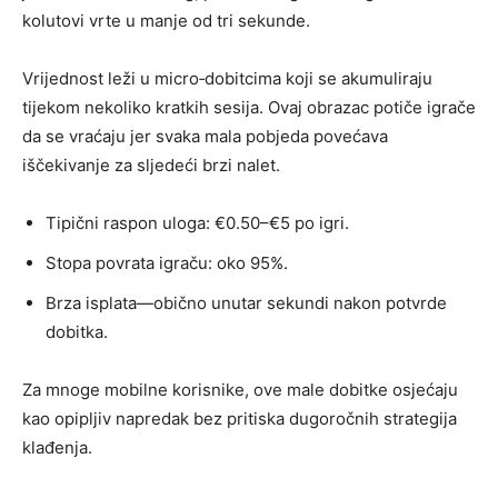
kolutovi vrte u manje od tri sekunde.
Vrijednost leži u micro‑dobitcima koji se akumuliraju
tijekom nekoliko kratkih sesija. Ovaj obrazac potiče igrače
da se vraćaju jer svaka mala pobjeda povećava
iščekivanje za sljedeći brzi nalet.
Tipični raspon uloga: €0.50–€5 po igri.
Stopa povrata igraču: oko 95%.
Brza isplata—obično unutar sekundi nakon potvrde
dobitka.
Za mnoge mobilne korisnike, ove male dobitke osjećaju
kao opipljiv napredak bez pritiska dugoročnih strategija
klađenja.