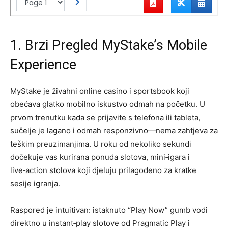
1. Brzi Pregled MyStake’s Mobile
Experience
MyStake je živahni online casino i sportsbook koji
obećava glatko mobilno iskustvo odmah na početku. U
prvom trenutku kada se prijavite s telefona ili tableta,
sučelje je lagano i odmah responzivno—nema zahtjeva za
teškim preuzimanjima. U roku od nekoliko sekundi
dočekuje vas kurirana ponuda slotova, mini‑igara i
live‑action stolova koji djeluju prilagođeno za kratke
sesije igranja.
Raspored je intuitivan: istaknuto “Play Now” gumb vodi
direktno u instant‑play slotove od Pragmatic Play i