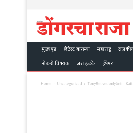
मुख्यपृष्ठ
लेटेस्ट बातम्या
महाराष्ट्र
राजकी
नोकरी विषयक
जरा हटके
ईपेपर
Home
Uncategorized
TonyBet vedonlyönti – Kat