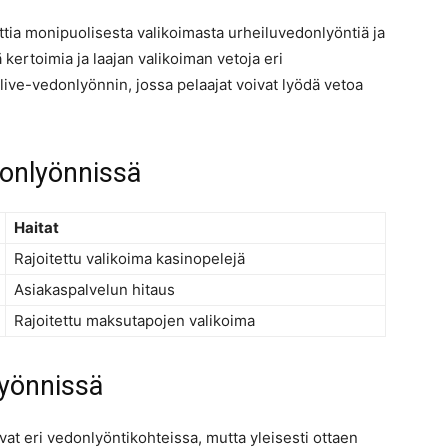
tia monipuolisesta valikoimasta urheiluvedonlyöntiä ja
 kertoimia ja laajan valikoiman vetoja eri
 live-vedonlyönnin, jossa pelaajat voivat lyödä vetoa
donlyönnissä
Haitat
Rajoitettu valikoima kasinopelejä
Asiakaspalvelun hitaus
Rajoitettu maksutapojen valikoima
yönnissä
t eri vedonlyöntikohteissa, mutta yleisesti ottaen