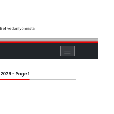
yBet vedonlyönnistä!