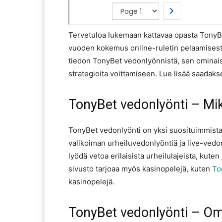
Tervetuloa lukemaan kattavaa opasta TonyBet 
vuoden kokemus online-ruletin pelaamisesta.
tiedon TonyBet vedonlyönnistä, sen ominaisuu
strategioita voittamiseen. Lue lisää saadaks
TonyBet vedonlyönti – Mi
TonyBet vedonlyönti on yksi suosituimmista 
valikoiman urheiluvedonlyöntiä ja live-vedon
lyödä vetoa erilaisista urheilulajeista, kuten 
sivusto tarjoaa myös kasinopelejä, kuten
To
kasinopelejä.
TonyBet vedonlyönti – Om