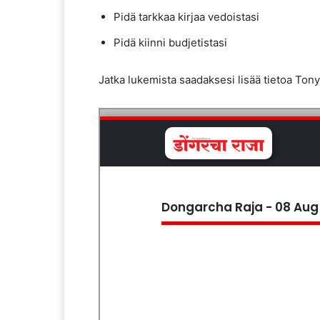
Pidä tarkkaa kirjaa vedoistasi
Pidä kiinni budjetistasi
Jatka lukemista saadaksesi lisää tietoa Ton