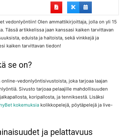
vedonlyöntiin! Olen ammattikirjoittaja, jolla on yli 15
 Tässä artikkelissa jaan kanssasi kaiken tarvittavan
ksista, eduista ja haitoista, sekä vinkkejä ja
esi kaiken tarvittavan
tiedon!
kä se on?
online-vedonlyöntisivustoista, joka tarjoaa laajan
lyöntiä. Sivusto tarjoaa pelaajille mahdollisuuden
jalkapallosta, koripallosta, ja tenniksestä. Lisäksi
nyBet kokemuksia
kolikkopelejä, pöytäpelejä ja live-
inaisuudet ja pelattavuus