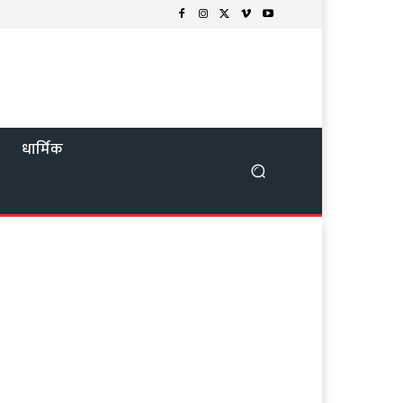
न
धार्मिक