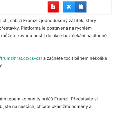
ních, nabízí Frumzi zjednodušený zážitek, který
přestávky. Platforma je postavena na rychlém
e můžete rovnou pustit do akce bez čekání na dlouhé
//frumzihrat.cz/cs-cz/
a začněte točit během několika
á.
čním tepem komunity hráčů Frumzi. Představte si
: jste na cestách, chcete okamžité odměny a