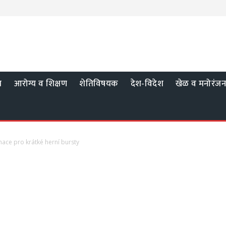
य
आरोग्य व शिक्षण
शेतिविषयक
देश-विदेश
खेळ व मनोरंज
nace pro krátké herní bursty