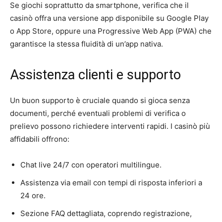
Se giochi soprattutto da smartphone, verifica che il
casinò offra una versione app disponibile su Google Play
o App Store, oppure una Progressive Web App (PWA) che
garantisce la stessa fluidità di un’app nativa.
Assistenza clienti e supporto
Un buon supporto è cruciale quando si gioca senza
documenti, perché eventuali problemi di verifica o
prelievo possono richiedere interventi rapidi. I casinò più
affidabili offrono:
Chat live 24/7 con operatori multilingue.
Assistenza via email con tempi di risposta inferiori a
24 ore.
Sezione FAQ dettagliata, coprendo registrazione,