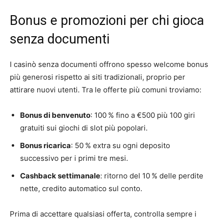
Bonus e promozioni per chi gioca
senza documenti
I casinò senza documenti offrono spesso welcome bonus
più generosi rispetto ai siti tradizionali, proprio per
attirare nuovi utenti. Tra le offerte più comuni troviamo:
Bonus di benvenuto
: 100 % fino a €500 più 100 giri
gratuiti sui giochi di slot più popolari.
Bonus ricarica
: 50 % extra su ogni deposito
successivo per i primi tre mesi.
Cashback settimanale
: ritorno del 10 % delle perdite
nette, credito automatico sul conto.
Prima di accettare qualsiasi offerta, controlla sempre i