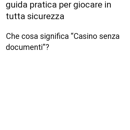
guida pratica per giocare in
tutta sicurezza
Che cosa significa “Casino senza
documenti”?