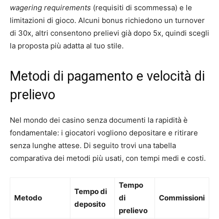
wagering requirements
(requisiti di scommessa) e le
limitazioni di gioco. Alcuni bonus richiedono un turnover
di 30x, altri consentono prelievi già dopo 5x, quindi scegli
la proposta più adatta al tuo stile.
Metodi di pagamento e velocità di
prelievo
Nel mondo dei casino senza documenti la rapidità è
fondamentale: i giocatori vogliono depositare e ritirare
senza lunghe attese. Di seguito trovi una tabella
comparativa dei metodi più usati, con tempi medi e costi.
Tempo
Tempo di
Metodo
di
Commissioni
deposito
prelievo