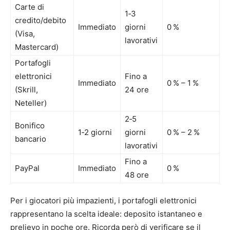
Carte di
1‑3
credito/debito
Immediato
giorni
0 %
(Visa,
lavorativi
Mastercard)
Portafogli
elettronici
Fino a
Immediato
0 % – 1 %
(Skrill,
24 ore
Neteller)
2‑5
Bonifico
1‑2 giorni
giorni
0 % – 2 %
bancario
lavorativi
Fino a
PayPal
Immediato
0 %
48 ore
Per i giocatori più impazienti, i portafogli elettronici
rappresentano la scelta ideale: deposito istantaneo e
prelievo in poche ore. Ricorda però di verificare se il