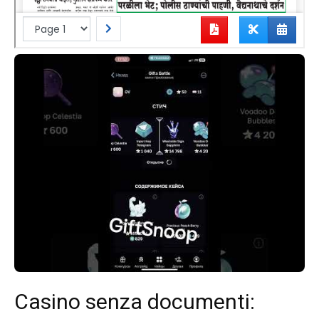
Casino senza documenti: