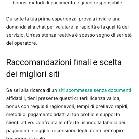
bonus, metodi di pagamento e gioco responsabile.
Durante la tua prima esperienza, prova a inviare una
domanda alla chat per valutare la rapidità e la qualità del
servizio. Un’assistenza reattiva è spesso segno di serietà
del operatore.
Raccomandazioni finali e scelta
dei migliori siti
Se sei alla ricerca di un
siti scommesse senza documenti
affidabili, tieni presente questi criteri: licenza valida,
bonus con requisiti ragionevoli, tempi di prelievo rapidi,
metodi di pagamento adatti al tuo profilo e supporto
clienti attivo. Confronta le offerte usando la tabella dei
pagamenti e leggi le recensioni degli utenti per capire
l’esperienza reale.