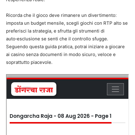
Ricorda che il gioco deve rimanere un divertimento:
imposta un budget mensile, scegli giochi con RTP alto se
preferisci la strategia, e sfrutta gli strumenti di
auto‑esclusione se senti che il controllo sfugge.
Seguendo questa guida pratica, potrai iniziare a giocare
ai casino senza documenti in modo sicuro, veloce e
soprattutto piacevole.