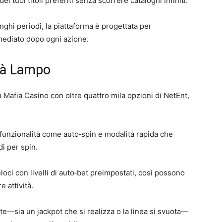
i tuoi titoli preferiti senza scorrere cataloghi infiniti.
nghi periodi, la piattaforma è progettata per
mediato dopo ogni azione.
ità Lampo
u Mafia Casino con oltre quattro mila opzioni di NetEnt,
n funzionalità come auto‑spin e modalità rapida che
i per spin.
oci con livelli di auto‑bet preimpostati, così possono
e attività.
nte—sia un jackpot che si realizza o la linea si svuota—