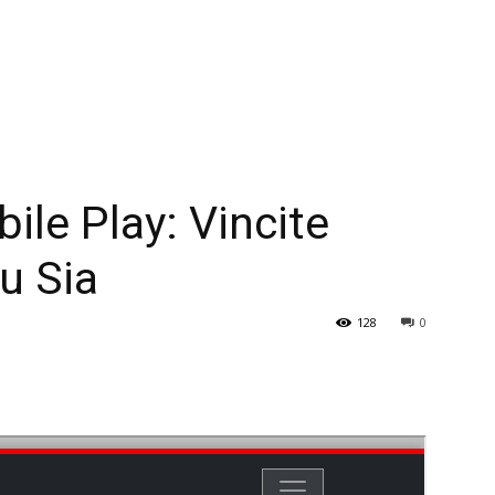
ile Play: Vincite
u Sia
128
0