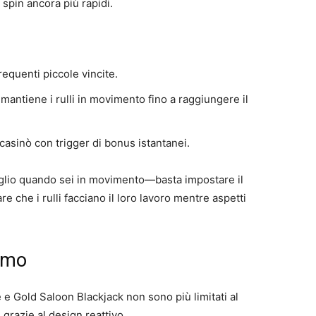
 spin ancora più rapidi.
equenti piccole vincite.
mantiene i rulli in movimento fino a raggiungere il
casinò con trigger di bonus istantanei.
glio quando sei in movimento—basta impostare il
re che i rulli facciano il loro lavoro mentre aspetti
timo
e Gold Saloon Blackjack non sono più limitati al
grazie al design reattivo.