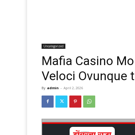
Uncategorized
Mafia Casino Mob
Veloci Ovunque t
By
admin
-
April 2, 2026