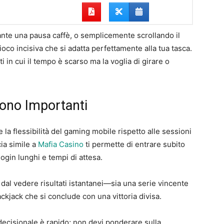
nte una pausa caffè, o semplicemente scrollando il
co incisiva che si adatta perfettamente alla tua tasca.
 in cui il tempo è scarso ma la voglia di girare o
Sono Importanti
 la flessibilità del gaming mobile rispetto alle sessioni
ia simile a
Mafia Casino
ti permette di entrare subito
ogin lunghi e tempi di attesa.
 dal vedere risultati istantanei—sia una serie vincente
ckjack che si conclude con una vittoria divisa.
decisionale è rapido; non devi ponderare sulla