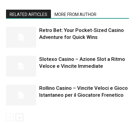
RELATED ARTICLES
MORE FROM AUTHOR
Retro Bet: Your Pocket‑Sized Casino
Adventure for Quick Wins
Slotexo Casino – Azione Slot a Ritmo
Veloce e Vincite Immediate
Rollino Casino – Vincite Veloci e Gioco
Istantaneo per il Giocatore Frenetico