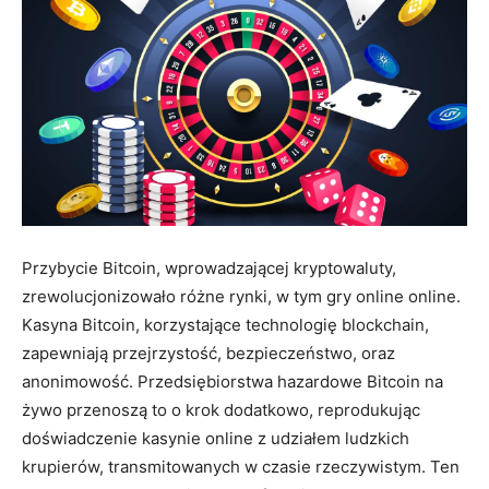
Przybycie Bitcoin, wprowadzającej kryptowaluty,
zrewolucjonizowało różne rynki, w tym gry online online.
Kasyna Bitcoin, korzystające technologię blockchain,
zapewniają przejrzystość, bezpieczeństwo, oraz
anonimowość. Przedsiębiorstwa hazardowe Bitcoin na
żywo przenoszą to o krok dodatkowo, reprodukując
doświadczenie kasynie online z udziałem ludzkich
krupierów, transmitowanych w czasie rzeczywistym. Ten