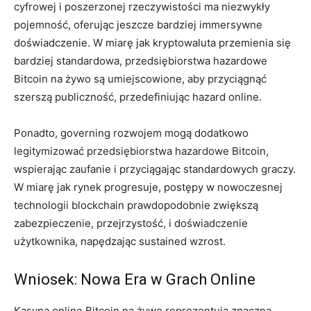
cyfrowej i poszerzonej rzeczywistości ma niezwykły
pojemność, oferując jeszcze bardziej immersywne
doświadczenie. W miarę jak kryptowaluta przemienia się
bardziej standardowa, przedsiębiorstwa hazardowe
Bitcoin na żywo są umiejscowione, aby przyciągnąć
szerszą publiczność, przedefiniując hazard online.
Ponadto, governing rozwojem mogą dodatkowo
legitymizować przedsiębiorstwa hazardowe Bitcoin,
wspierając zaufanie i przyciągając standardowych graczy.
W miarę jak rynek progresuje, postępy w nowoczesnej
technologii blockchain prawdopodobnie zwiększą
zabezpieczenie, przejrzystość, i doświadczenie
użytkownika, napędzając sustained wzrost.
Wniosek: Nowa Era w Grach Online
Kasyna online Bitcoin na żywo reprezentują znaczną