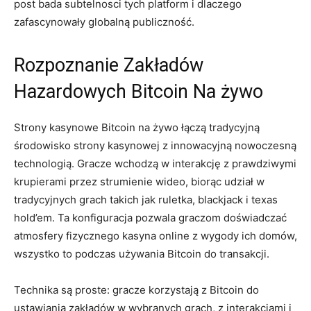
post bada subtelnosci tych platform i dlaczego
zafascynowały globalną publiczność.
Rozpoznanie Zakładów
Hazardowych Bitcoin Na żywo
Strony kasynowe Bitcoin na żywo łączą tradycyjną
środowisko strony kasynowej z innowacyjną nowoczesną
technologią. Gracze wchodzą w interakcję z prawdziwymi
krupierami przez strumienie wideo, biorąc udział w
tradycyjnych grach takich jak ruletka, blackjack i texas
hold’em. Ta konfiguracja pozwala graczom doświadczać
atmosfery fizycznego kasyna online z wygody ich domów,
wszystko to podczas używania Bitcoin do transakcji.
Technika są proste: gracze korzystają z Bitcoin do
ustawiania zakładów w wybranych grach, z interakcjami i