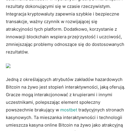
rezultaty dokonującymi się w czasie rzeczywistym.
Integracja kryptowaluty zapewnia szybkie i bezpieczne
transakcje, ważny czynnik w rozwijającej się
atrakcyjności tych platform. Dodatkowo, korzystanie z
innowacji blockchain wspiera przejrzystość i uczciwość,
zmniejszając problemy odnoszące się do dostosowanych
rezultatów.
Jedną z określających atrybutów zakładów hazardowych
Bitcoin na żywo jest stopień interaktywności, jaką oferują.
Gracze mogą interakcjonować z krupierami i innymi
uczestnikami, polepszając element społeczny
powszechnie brakujący w
mostbet
tradycyjnych stronach
kasynowych. Ta mieszanka interaktywności i technologii
umieszcza kasyna online Bitcoin na żywo jako atrakcyjną