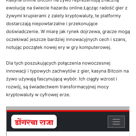
ewolucję na świecie hazardu online.Łącząc radość gier z
żywymi krupierami z zalety kryptowaluty, te platformy
dostarczają niepowtarzalne i przekonujące
doświadczenie. W miarę jak rynek dojrzewa, gracze mogą
oczekiwać jeszcze bardziej innowacyjnych cech i szans,
notując początek nowej ery w gry komputerowej.
Dla tych poszukujących połączenia nowoczesnej
innowacji i typowych zachwytów z gier, kasyna Bitcoin na
żywo używają fascynującą wybór. Ich ciągły wzrost i
rozwój, są świadectwem transformacyjnej mocy
kryptowaluty w cyfrowej erze.