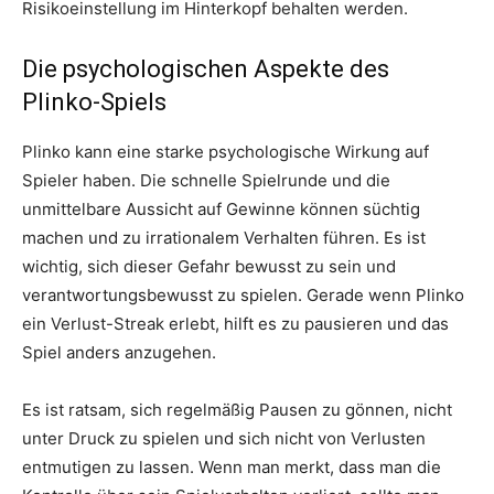
Risikoeinstellung im Hinterkopf behalten werden.
Die psychologischen Aspekte des
Plinko-Spiels
Plinko kann eine starke psychologische Wirkung auf
Spieler haben. Die schnelle Spielrunde und die
unmittelbare Aussicht auf Gewinne können süchtig
machen und zu irrationalem Verhalten führen. Es ist
wichtig, sich dieser Gefahr bewusst zu sein und
verantwortungsbewusst zu spielen. Gerade wenn Plinko
ein Verlust-Streak erlebt, hilft es zu pausieren und das
Spiel anders anzugehen.
Es ist ratsam, sich regelmäßig Pausen zu gönnen, nicht
unter Druck zu spielen und sich nicht von Verlusten
entmutigen zu lassen. Wenn man merkt, dass man die