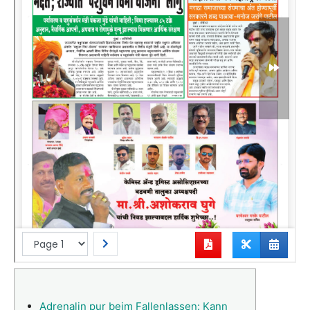
Adrenalin pur beim Fallenlassen: Kann