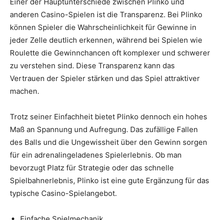
Einer der Hauptunterschiede zwischen Plinko und
anderen Casino-Spielen ist die Transparenz. Bei Plinko
können Spieler die Wahrscheinlichkeit für Gewinne in
jeder Zelle deutlich erkennen, während bei Spielen wie
Roulette die Gewinnchancen oft komplexer und schwerer
zu verstehen sind. Diese Transparenz kann das
Vertrauen der Spieler stärken und das Spiel attraktiver
machen.
Trotz seiner Einfachheit bietet Plinko dennoch ein hohes
Maß an Spannung und Aufregung. Das zufällige Fallen
des Balls und die Ungewissheit über den Gewinn sorgen
für ein adrenalingeladenes Spielerlebnis. Ob man
bevorzugt Platz für Strategie oder das schnelle
Spielbahnerlebnis, Plinko ist eine gute Ergänzung für das
typische Casino-Spielangebot.
Einfache Spielmechanik