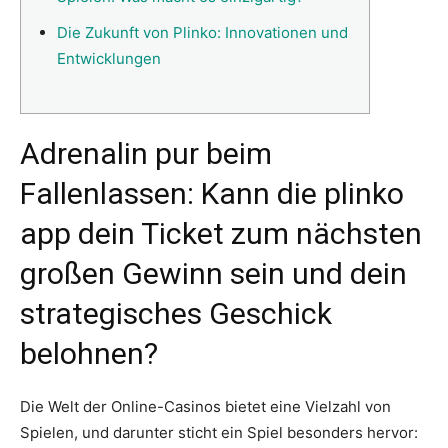
Die Zukunft von Plinko: Innovationen und
Entwicklungen
Adrenalin pur beim
Fallenlassen: Kann die plinko
app dein Ticket zum nächsten
großen Gewinn sein und dein
strategisches Geschick
belohnen?
Die Welt der Online-Casinos bietet eine Vielzahl von
Spielen, und darunter sticht ein Spiel besonders hervor: