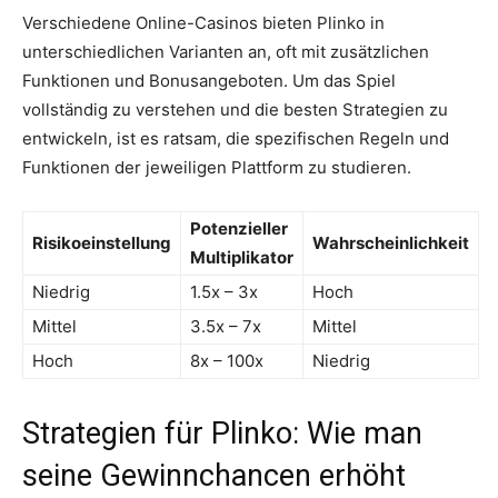
Verschiedene Online-Casinos bieten Plinko in
unterschiedlichen Varianten an, oft mit zusätzlichen
Funktionen und Bonusangeboten. Um das Spiel
vollständig zu verstehen und die besten Strategien zu
entwickeln, ist es ratsam, die spezifischen Regeln und
Funktionen der jeweiligen Plattform zu studieren.
Potenzieller
Risikoeinstellung
Wahrscheinlichkeit
Multiplikator
Niedrig
1.5x – 3x
Hoch
Mittel
3.5x – 7x
Mittel
Hoch
8x – 100x
Niedrig
Strategien für Plinko: Wie man
seine Gewinnchancen erhöht