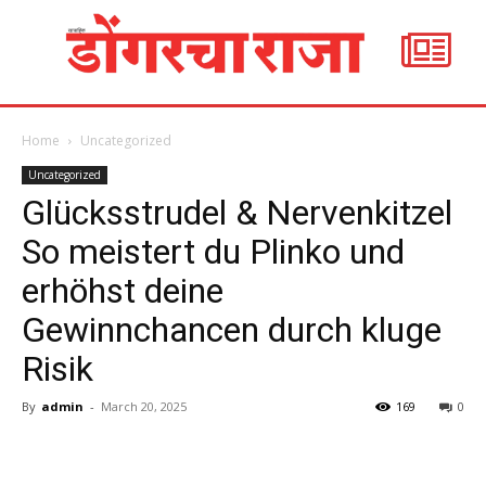
Home
Uncategorized
Uncategorized
Glücksstrudel & Nervenkitzel
So meistert du Plinko und
erhöhst deine
Gewinnchancen durch kluge
Risik
By
admin
-
March 20, 2025
169
0