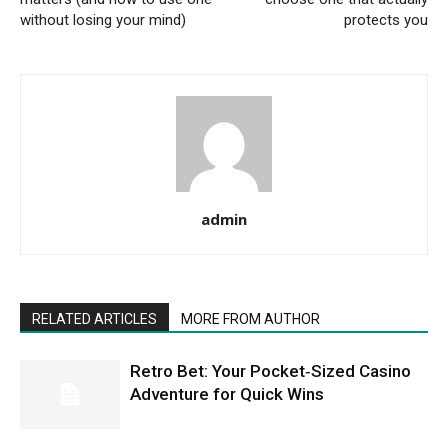
without losing your mind)
protects you
admin
RELATED ARTICLES
MORE FROM AUTHOR
Retro Bet: Your Pocket‑Sized Casino
Adventure for Quick Wins