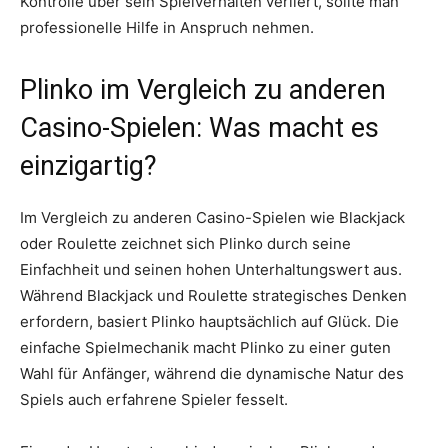
Kontrolle über sein Spielverhalten verliert, sollte man
professionelle Hilfe in Anspruch nehmen.
Plinko im Vergleich zu anderen
Casino-Spielen: Was macht es
einzigartig?
Im Vergleich zu anderen Casino-Spielen wie Blackjack
oder Roulette zeichnet sich Plinko durch seine
Einfachheit und seinen hohen Unterhaltungswert aus.
Während Blackjack und Roulette strategisches Denken
erfordern, basiert Plinko hauptsächlich auf Glück. Die
einfache Spielmechanik macht Plinko zu einer guten
Wahl für Anfänger, während die dynamische Natur des
Spiels auch erfahrene Spieler fesselt.