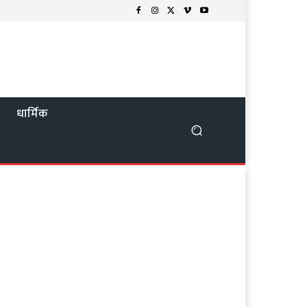
न
धार्मिक