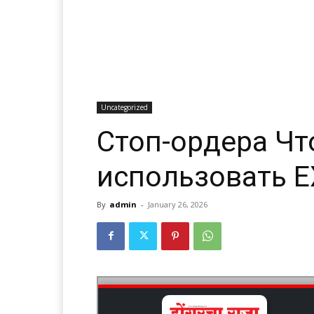
Uncategorized
Стоп-ордера Что
использовать E
By
admin
-
January 26, 2026