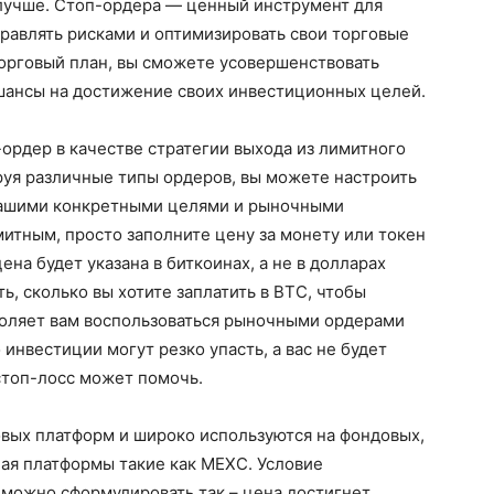
лучше. Стоп-ордера — ценный инструмент для
равлять рисками и оптимизировать свои торговые
торговый план, вы сможете усовершенствовать
шансы на достижение своих инвестиционных целей.
ордер в качестве стратегии выхода из лимитного
руя различные типы ордеров, вы можете настроить
 вашими конкретными целями и рыночными
митным, просто заполните цену за монету или токен
ена будет указана в биткоинах, а не в долларах
, сколько вы хотите заплатить в BTC, чтобы
воляет вам воспользоваться рыночными ордерами
 инвестиции могут резко упасть, а вас не будет
 стоп-лосс может помочь.
вых платформ и широко используются на фондовых,
ая платформы такие как MEXC. Условие
 можно сформулировать так – цена достигнет