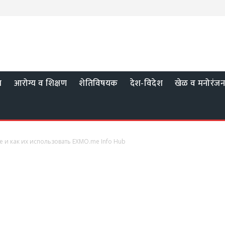
य
आरोग्य व शिक्षण
शेतिविषयक
देश-विदेश
खेळ व मनोरंज
е и как их использовать EXMO.me Info Hub