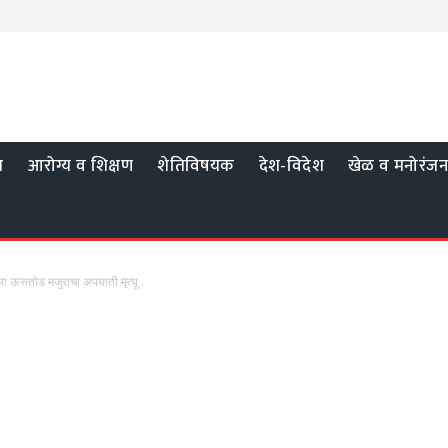
य
आरोग्य व शिक्षण
शेतिविषयक
देश-विदेश
खेळ व मनोरंज
ा ऊसतोड मजुराचा अपघाती मृत्यू .